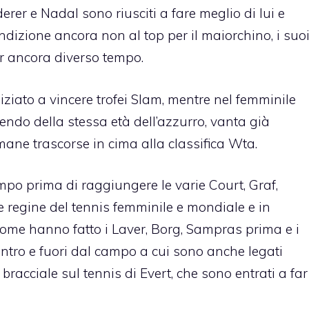
rer e Nadal sono riusciti a fare meglio di lui e
condizione ancora non al top per il maiorchino, i suo
er ancora diverso tempo.
iato a vincere trofei Slam, mentre nel femminile
sendo della stessa età dell’azzurro, vanta già
imane trascorse in cima alla classifica Wta.
empo prima di raggiungere le varie Court, Graf,
e regine del tennis femminile e mondiale e in
 come hanno fatto i Laver, Borg, Sampras prima e i
tro e fuori dal campo a cui sono anche legati
 bracciale sul tennis
di Evert, che sono entrati a far