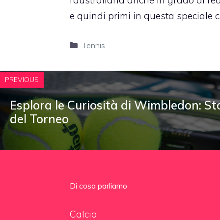
l’australiana anche in grado di re
e quindi primi in questa speciale cl
Categorie
Tennis
PREVIOUS
Esplora le Curiosità di Wimbledon: St
del Torneo
Di cosa parliamo
Calcio