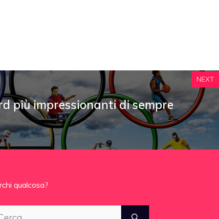
NEXT
ord più impressionanti di sempre
rchi qualcosa?
cerca