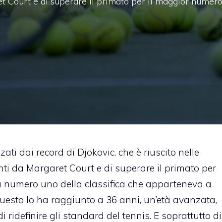
et Court e di superare il primato per il maggior numer
zati dai record di Djokovic, che è riuscito nelle
nti da Margaret Court e di superare il primato per
a numero uno della classifica che apparteneva a
 questo lo ha raggiunto a 36 anni, un’età avanzata,
 ridefinire gli standard del tennis. E soprattutto di