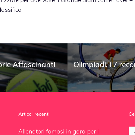
alizzare per due volte il Grande Slam come Laver –
assifica.
orie Affascinanti
Olimpiadi, i 7 rec
Articoli recenti
Ce
Ri
Allenatori famosi in gara per i