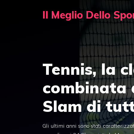
Vai
Il Meglio Dello Spo
al
contenuto
Tennis, la c
combinata 
Slam di tutt
Gli ultimi anni sono stati caratterizza