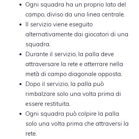
Ogni squadra ha un proprio lato del
campo, diviso da una linea centrale.
Il servizio viene eseguito
alternativamente dai giocatori di una
squadra.
Durante il servizio, la palla deve
attraversare la rete e atterrare nella
metà di campo diagonale opposta.
Dopo il servizio, la palla può
rimbalzare solo una volta prima di
essere restituita.
Ogni squadra può colpire la palla
solo una volta prima che attraversi la
rete.