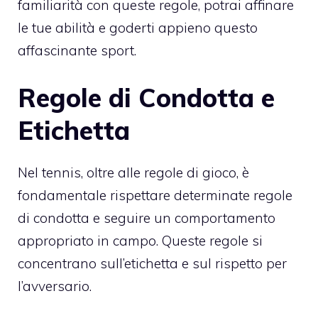
familiarità con queste regole, potrai affinare
le tue abilità e goderti appieno questo
affascinante sport.
Regole di Condotta e
Etichetta
Nel tennis, oltre alle regole di gioco, è
fondamentale rispettare determinate regole
di condotta e seguire un comportamento
appropriato in campo. Queste regole si
concentrano sull’etichetta e sul rispetto per
l’avversario.