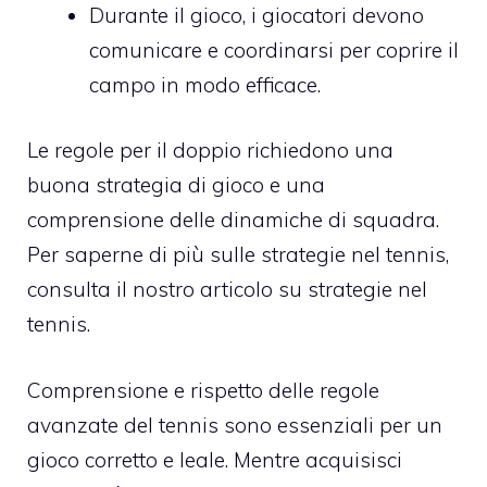
Durante il gioco, i giocatori devono
comunicare e coordinarsi per coprire il
campo in modo efficace.
Le regole per il doppio richiedono una
buona strategia di gioco e una
comprensione delle dinamiche di squadra.
Per saperne di più sulle strategie nel tennis,
consulta il nostro articolo su
strategie nel
tennis
.
Comprensione e rispetto delle regole
avanzate del tennis sono essenziali per un
gioco corretto e leale. Mentre acquisisci