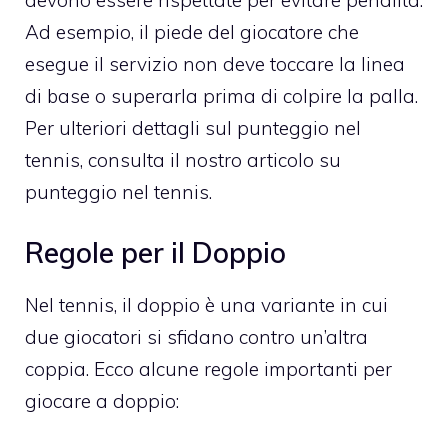
Ad esempio, il piede del giocatore che
esegue il servizio non deve toccare la linea
di base o superarla prima di colpire la palla.
Per ulteriori dettagli sul punteggio nel
tennis, consulta il nostro articolo su
punteggio nel tennis
.
Regole per il Doppio
Nel tennis, il doppio è una variante in cui
due giocatori si sfidano contro un’altra
coppia. Ecco alcune regole importanti per
giocare a doppio: