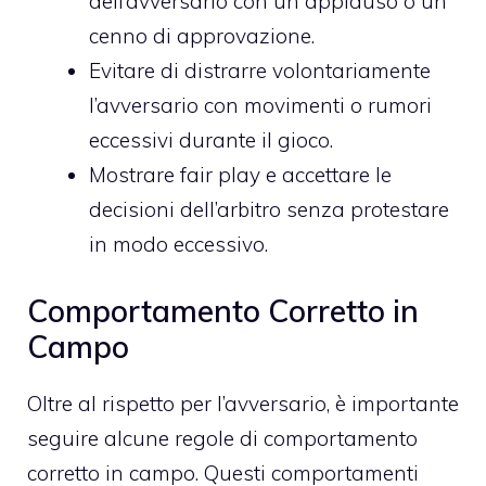
dell’avversario con un applauso o un
cenno di approvazione.
Evitare di distrarre volontariamente
l’avversario con movimenti o rumori
eccessivi durante il gioco.
Mostrare fair play e accettare le
decisioni dell’arbitro senza protestare
in modo eccessivo.
Comportamento Corretto in
Campo
Oltre al rispetto per l’avversario, è importante
seguire alcune regole di comportamento
corretto in campo. Questi comportamenti