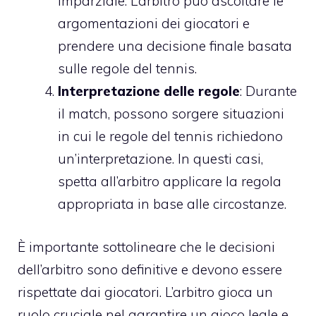
imparziale. L’arbitro può ascoltare le
argomentazioni dei giocatori e
prendere una decisione finale basata
sulle regole del tennis.
Interpretazione delle regole
: Durante
il match, possono sorgere situazioni
in cui le regole del tennis richiedono
un’interpretazione. In questi casi,
spetta all’arbitro applicare la regola
appropriata in base alle circostanze.
È importante sottolineare che le decisioni
dell’arbitro sono definitive e devono essere
rispettate dai giocatori. L’arbitro gioca un
ruolo cruciale nel garantire un gioco leale e