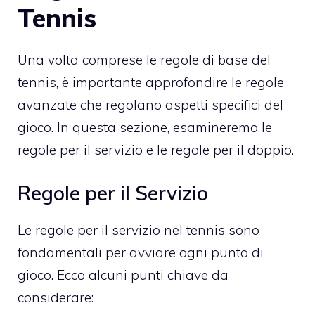
Tennis
Una volta comprese le regole di base del
tennis, è importante approfondire le regole
avanzate che regolano aspetti specifici del
gioco. In questa sezione, esamineremo le
regole per il servizio e le regole per il doppio.
Regole per il Servizio
Le regole per il servizio nel tennis sono
fondamentali per avviare ogni punto di
gioco. Ecco alcuni punti chiave da
considerare: