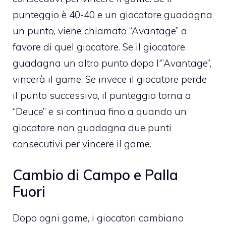
punteggio è 40-40 e un giocatore guadagna
un punto, viene chiamato “Avantage” a
favore di quel giocatore. Se il giocatore
guadagna un altro punto dopo l'”Avantage”,
vincerà il game. Se invece il giocatore perde
il punto successivo, il punteggio torna a
“Deuce” e si continua fino a quando un
giocatore non guadagna due punti
consecutivi per vincere il game.
Cambio di Campo e Palla
Fuori
Dopo ogni game, i giocatori cambiano