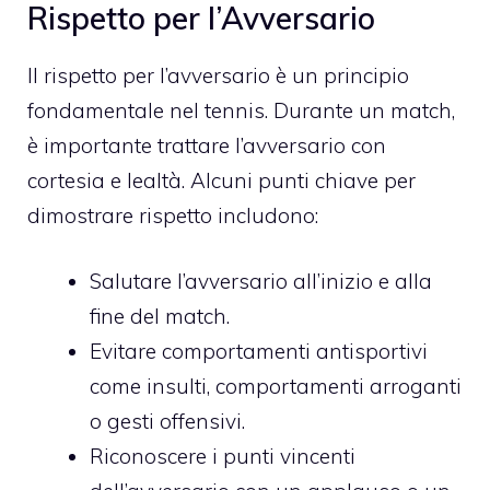
Rispetto per l’Avversario
Il rispetto per l’avversario è un principio
fondamentale nel tennis. Durante un match,
è importante trattare l’avversario con
cortesia e lealtà. Alcuni punti chiave per
dimostrare rispetto includono:
Salutare l’avversario all’inizio e alla
fine del match.
Evitare comportamenti antisportivi
come insulti, comportamenti arroganti
o gesti offensivi.
Riconoscere i punti vincenti