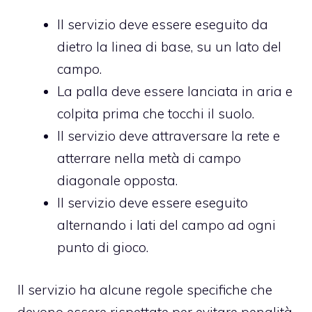
Il servizio deve essere eseguito da
dietro la linea di base, su un lato del
campo.
La palla deve essere lanciata in aria e
colpita prima che tocchi il suolo.
Il servizio deve attraversare la rete e
atterrare nella metà di campo
diagonale opposta.
Il servizio deve essere eseguito
alternando i lati del campo ad ogni
punto di gioco.
Il servizio ha alcune regole specifiche che
devono essere rispettate per evitare penalità.