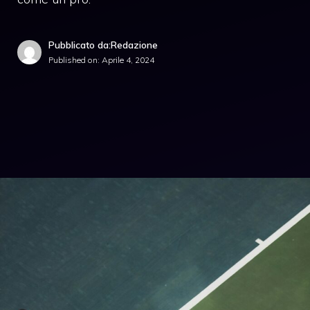
Pubblicato da:Redazione
Published on:
Aprile 4, 2024