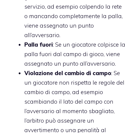
servizio, ad esempio colpendo la rete
o mancando completamente la palla,
viene assegnato un punto
all’avversario.
Palla fuori
: Se un giocatore colpisce la
palla fuori dal campo di gioco, viene
assegnato un punto all’avversario.
Violazione del cambio di campo
: Se
un giocatore non rispetta le regole del
cambio di campo, ad esempio
scambiando il lato del campo con
l’avversario al momento sbagliato,
l’arbitro può assegnare un
avvertimento o una penalità al