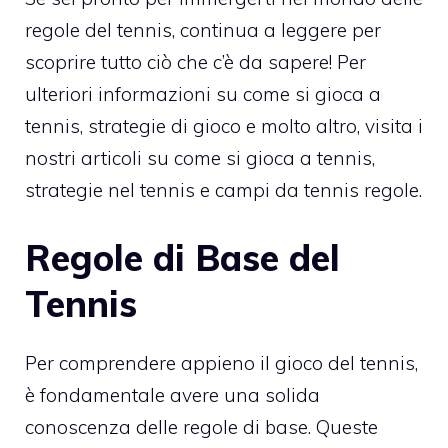
regole del tennis, continua a leggere per
scoprire tutto ciò che c’è da sapere! Per
ulteriori informazioni su come si gioca a
tennis, strategie di gioco e molto altro, visita i
nostri articoli su
come si gioca a tennis
,
strategie nel tennis
e
campi da tennis regole
.
Regole di Base del
Tennis
Per comprendere appieno il gioco del tennis,
è fondamentale avere una solida
conoscenza delle regole di base. Queste