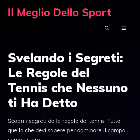
Vai
Il Meglio Dello Sport
al
contenuto
MENU
Svelando i Segreti:
Le Regole del
Tennis che Nessuno
ti Ha Detto
Scopri i segreti delle regole del tennis! Tutto
quello che devi sapere per dominare il campo
come un pro.