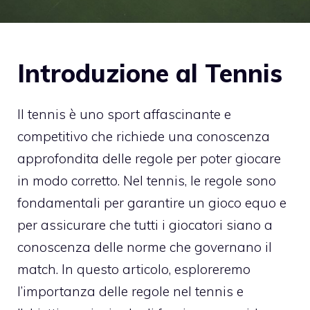
Introduzione al Tennis
Il tennis è uno sport affascinante e
competitivo che richiede una conoscenza
approfondita delle regole per poter giocare
in modo corretto. Nel tennis, le regole sono
fondamentali per garantire un gioco equo e
per assicurare che tutti i giocatori siano a
conoscenza delle norme che governano il
match. In questo articolo, esploreremo
l’importanza delle regole nel tennis e