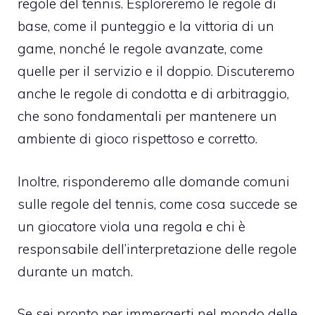
regole del tennis. Esploreremo le regole di
base, come il punteggio e la vittoria di un
game, nonché le regole avanzate, come
quelle per il servizio e il doppio. Discuteremo
anche le regole di condotta e di arbitraggio,
che sono fondamentali per mantenere un
ambiente di gioco rispettoso e corretto.
Inoltre, risponderemo alle domande comuni
sulle regole del tennis, come cosa succede se
un giocatore viola una regola e chi è
responsabile dell’interpretazione delle regole
durante un match.
Se sei pronto per immergerti nel mondo delle