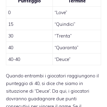
Punteggio
Termine
0
“Love”
15
“Quindici”
30
“Trenta”
40
“Quaranta”
40-40
“Deuce”
Quando entrambi i giocatori raggiungono il
punteggio di 40, si dice che siamo in
situazione di “Deuce”. Da qui, i giocatori
dovranno guadagnare due punti
consecutivi per vincere il game. Se il